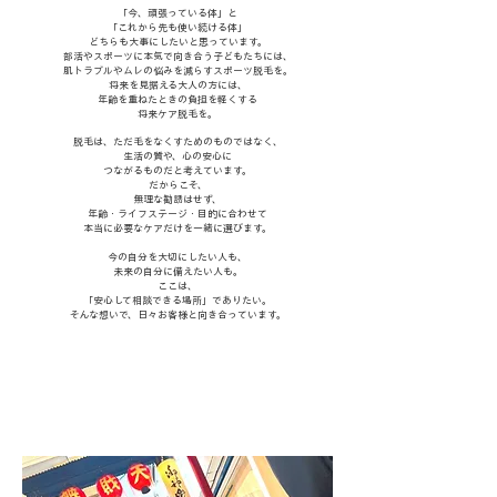
「今、頑張っている体」と
「これから先も使い続ける体」
どちらも大事にしたいと思っています。
部活やスポーツに本気で向き合う子どもたちには、
肌トラブルやムレの悩みを減らすスポーツ脱毛を。
将来を見据える大人の方には、
年齢を重ねたときの負担を軽くする
将来ケア脱毛を。
脱毛は、ただ毛をなくすためのものではなく、
生活の質や、心の安心に
つながるものだと考えています。
だからこそ、
無理な勧誘はせず、
年齢・ライフステージ・目的に合わせて
本当に必要なケアだけを一緒に選びます。
今の自分を大切にしたい人も、
未来の自分に備えたい人も。
ここは、
「安心して相談できる場所」でありたい。
そんな想いで、日々お客様と向き合っています。